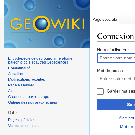
Page spéciale
Connexion
Aller à :
navigation
,
Nom d’utilisateur
Encyclopédie de géologie, minéralogie,
paléontologie et autres Géosciences
Communauté
Mot de passe
Actualités
Modifications récentes
Page au hasard
Garder ma ses
Aide
Créer une nouvelle page
Galerie des nouveaux fichiers
Se 
Outils
Aide pou
Pages spéciales
Version imprimable
Mot de 