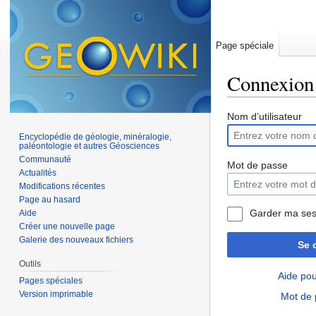
Page spéciale
Connexion
Aller à :
navigation
,
Nom d’utilisateur
Encyclopédie de géologie, minéralogie,
paléontologie et autres Géosciences
Communauté
Mot de passe
Actualités
Modifications récentes
Page au hasard
Garder ma ses
Aide
Créer une nouvelle page
Galerie des nouveaux fichiers
Se 
Outils
Aide pou
Pages spéciales
Version imprimable
Mot de 