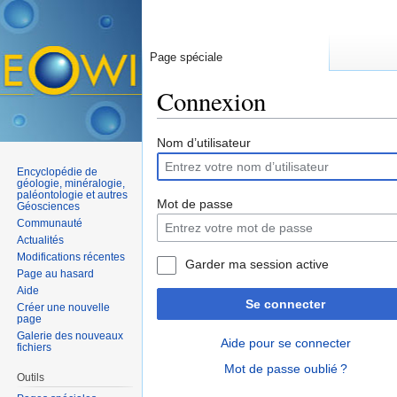
Page spéciale
Connexion
Aller à :
navigation
,
rechercher
Nom d’utilisateur
Encyclopédie de
géologie, minéralogie,
paléontologie et autres
Mot de passe
Géosciences
Communauté
Actualités
Modifications récentes
Garder ma session active
Page au hasard
Aide
Se connecter
Créer une nouvelle
page
Galerie des nouveaux
Aide pour se connecter
fichiers
Mot de passe oublié ?
Outils