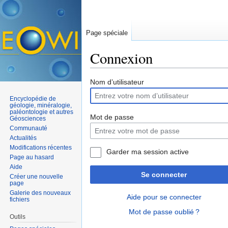
Page spéciale
Connexion
Aller à :
navigation
,
rechercher
Nom d’utilisateur
Encyclopédie de
géologie, minéralogie,
paléontologie et autres
Mot de passe
Géosciences
Communauté
Actualités
Modifications récentes
Garder ma session active
Page au hasard
Aide
Se connecter
Créer une nouvelle
page
Galerie des nouveaux
Aide pour se connecter
fichiers
Mot de passe oublié ?
Outils