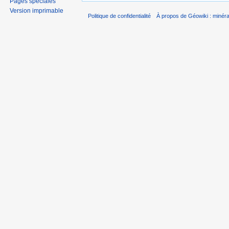
Pages spéciales
Version imprimable
Politique de confidentialité
À propos de Géowiki : minérau