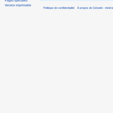
Pages spéciales
Version imprimable
Politique de confidentialité
À propos de Géowiki : minérau