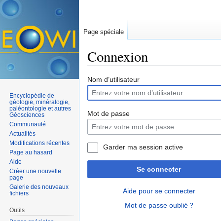
Page spéciale
Connexion
Aller à :
navigation
,
rechercher
Nom d’utilisateur
Encyclopédie de
géologie, minéralogie,
paléontologie et autres
Mot de passe
Géosciences
Communauté
Actualités
Modifications récentes
Garder ma session active
Page au hasard
Aide
Se connecter
Créer une nouvelle
page
Galerie des nouveaux
Aide pour se connecter
fichiers
Mot de passe oublié ?
Outils