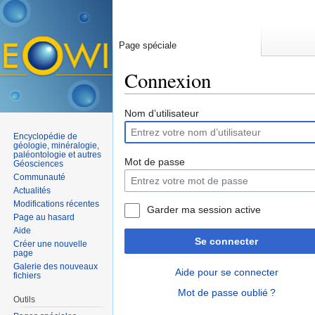
Page spéciale
Connexion
Aller à :
navigation
,
rechercher
Nom d’utilisateur
Encyclopédie de
géologie, minéralogie,
paléontologie et autres
Mot de passe
Géosciences
Communauté
Actualités
Modifications récentes
Garder ma session active
Page au hasard
Aide
Se connecter
Créer une nouvelle
page
Galerie des nouveaux
Aide pour se connecter
fichiers
Mot de passe oublié ?
Outils