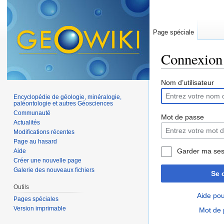
Page spéciale
Connexion
Aller à :
navigation
,
Nom d’utilisateur
Encyclopédie de géologie, minéralogie,
paléontologie et autres Géosciences
Communauté
Mot de passe
Actualités
Modifications récentes
Page au hasard
Garder ma ses
Aide
Créer une nouvelle page
Galerie des nouveaux fichiers
Se 
Outils
Aide pou
Pages spéciales
Version imprimable
Mot de 