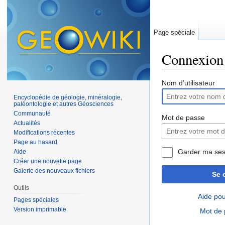
Page spéciale
Connexion
Aller à :
navigation
,
Nom d’utilisateur
Encyclopédie de géologie, minéralogie,
paléontologie et autres Géosciences
Communauté
Mot de passe
Actualités
Modifications récentes
Page au hasard
Garder ma ses
Aide
Créer une nouvelle page
Galerie des nouveaux fichiers
Se 
Outils
Aide pou
Pages spéciales
Version imprimable
Mot de 