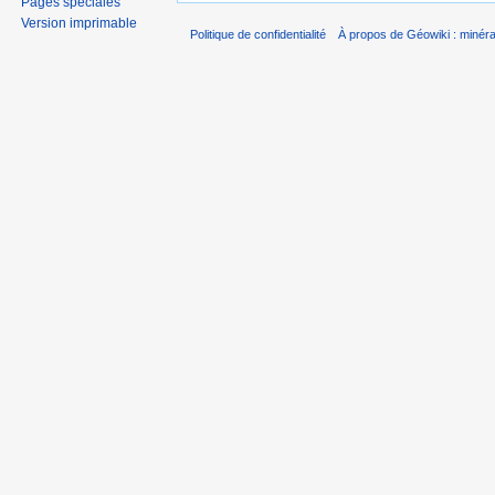
Pages spéciales
Version imprimable
Politique de confidentialité
À propos de Géowiki : minérau