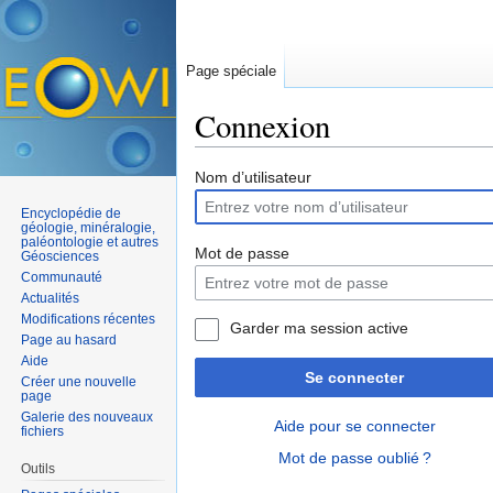
Page spéciale
Connexion
Aller à :
navigation
,
rechercher
Nom d’utilisateur
Encyclopédie de
géologie, minéralogie,
paléontologie et autres
Mot de passe
Géosciences
Communauté
Actualités
Modifications récentes
Garder ma session active
Page au hasard
Aide
Se connecter
Créer une nouvelle
page
Galerie des nouveaux
Aide pour se connecter
fichiers
Mot de passe oublié ?
Outils