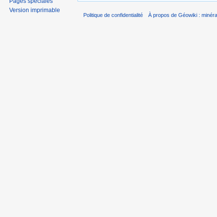
Pages spéciales
Version imprimable
Politique de confidentialité
À propos de Géowiki : minérau