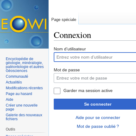
Page spéciale
Connexion
Aller à :
navigation
,
rechercher
Nom d’utilisateur
Encyclopédie de
géologie, minéralogie,
paléontologie et autres
Mot de passe
Géosciences
Communauté
Actualités
Modifications récentes
Garder ma session active
Page au hasard
Aide
Se connecter
Créer une nouvelle
page
Galerie des nouveaux
Aide pour se connecter
fichiers
Mot de passe oublié ?
Outils