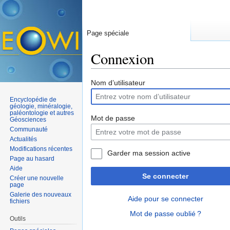
Page spéciale
Connexion
Aller à :
navigation
,
rechercher
Nom d’utilisateur
Encyclopédie de
géologie, minéralogie,
paléontologie et autres
Mot de passe
Géosciences
Communauté
Actualités
Modifications récentes
Garder ma session active
Page au hasard
Aide
Se connecter
Créer une nouvelle
page
Galerie des nouveaux
Aide pour se connecter
fichiers
Mot de passe oublié ?
Outils