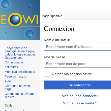
Page spéciale
Connexion
Aller à :
navigation
,
rechercher
Nom d’utilisateur
Encyclopédie de
géologie, minéralogie,
paléontologie et autres
Mot de passe
Géosciences
Communauté
Actualités
Modifications récentes
Garder ma session active
Page au hasard
Aide
Se connecter
Créer une nouvelle
page
Galerie des nouveaux
Aide pour se connecter
fichiers
Mot de passe oublié ?
Outils