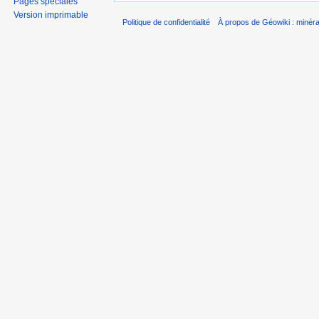
Pages spéciales
Version imprimable
Politique de confidentialité
À propos de Géowiki : minérau