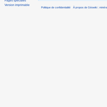
Pages spéciales
Version imprimable
Politique de confidentialité
À propos de Géowiki : minérau