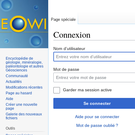
Page spéciale
Connexion
Aller à :
navigation
,
rechercher
Nom d’utilisateur
Encyclopédie de
géologie, minéralogie,
paléontologie et autres
Mot de passe
Géosciences
Communauté
Actualités
Modifications récentes
Garder ma session active
Page au hasard
Aide
Se connecter
Créer une nouvelle
page
Galerie des nouveaux
Aide pour se connecter
fichiers
Mot de passe oublié ?
Outils