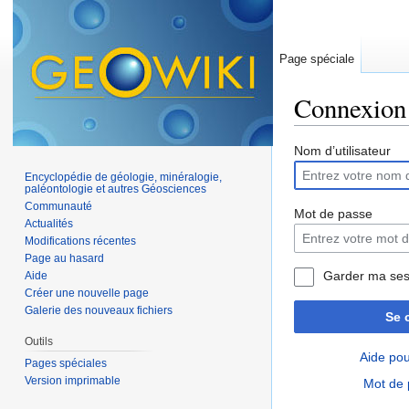
Page spéciale
Connexion
Aller à :
navigation
,
Nom d’utilisateur
Encyclopédie de géologie, minéralogie,
paléontologie et autres Géosciences
Communauté
Mot de passe
Actualités
Modifications récentes
Page au hasard
Garder ma ses
Aide
Créer une nouvelle page
Galerie des nouveaux fichiers
Se 
Outils
Aide pou
Pages spéciales
Version imprimable
Mot de 