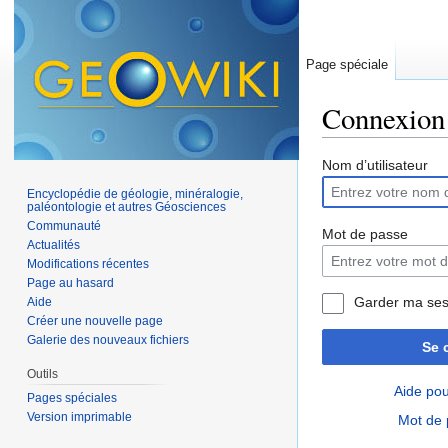
Page spéciale
Connexion
Aller à :
navigation
,
Nom d’utilisateur
Encyclopédie de géologie, minéralogie,
paléontologie et autres Géosciences
Communauté
Mot de passe
Actualités
Modifications récentes
Page au hasard
Garder ma ses
Aide
Créer une nouvelle page
Galerie des nouveaux fichiers
Se 
Outils
Aide pou
Pages spéciales
Version imprimable
Mot de 