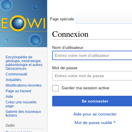
Page spéciale
Connexion
Aller à :
navigation
,
rechercher
Nom d’utilisateur
Encyclopédie de
géologie, minéralogie,
paléontologie et autres
Mot de passe
Géosciences
Communauté
Actualités
Modifications récentes
Garder ma session active
Page au hasard
Aide
Se connecter
Créer une nouvelle
page
Galerie des nouveaux
Aide pour se connecter
fichiers
Mot de passe oublié ?
Outils