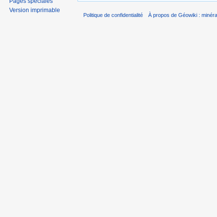
Pages spéciales
Version imprimable
Politique de confidentialité
À propos de Géowiki : minérau