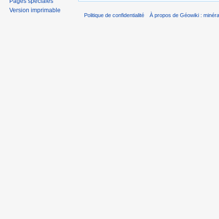
Pages spéciales
Version imprimable
Politique de confidentialité
À propos de Géowiki : minérau