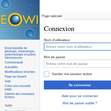
Page spéciale
Connexion
Aller à :
navigation
,
rechercher
Nom d’utilisateur
Encyclopédie de
géologie, minéralogie,
paléontologie et autres
Mot de passe
Géosciences
Communauté
Actualités
Modifications récentes
Garder ma session active
Page au hasard
Aide
Se connecter
Créer une nouvelle
page
Galerie des nouveaux
Aide pour se connecter
fichiers
Mot de passe oublié ?
Outils