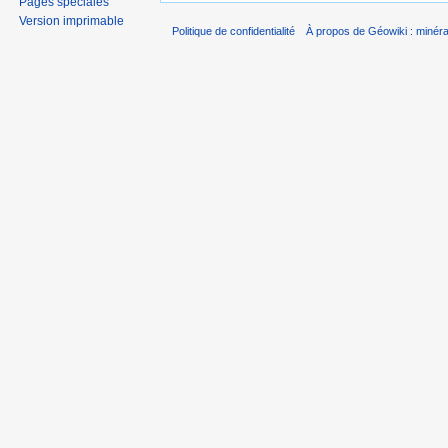
Pages spéciales
Version imprimable
Politique de confidentialité
À propos de Géowiki : minérau