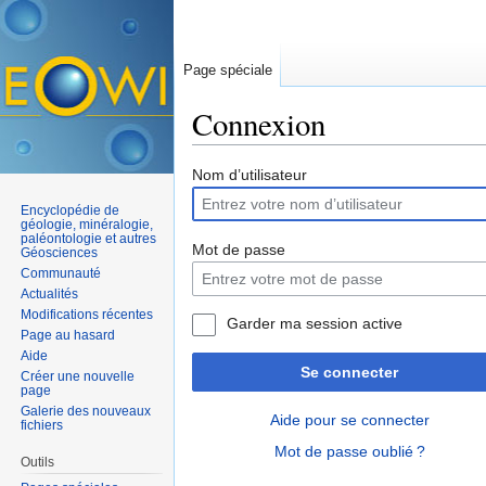
Page spéciale
Connexion
Aller à :
navigation
,
rechercher
Nom d’utilisateur
Encyclopédie de
géologie, minéralogie,
paléontologie et autres
Mot de passe
Géosciences
Communauté
Actualités
Modifications récentes
Garder ma session active
Page au hasard
Aide
Se connecter
Créer une nouvelle
page
Galerie des nouveaux
Aide pour se connecter
fichiers
Mot de passe oublié ?
Outils