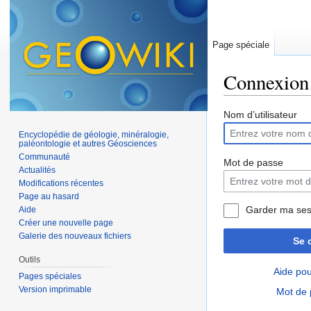
Page spéciale
Connexion
Aller à :
navigation
,
Nom d’utilisateur
Encyclopédie de géologie, minéralogie,
paléontologie et autres Géosciences
Communauté
Mot de passe
Actualités
Modifications récentes
Page au hasard
Garder ma ses
Aide
Créer une nouvelle page
Galerie des nouveaux fichiers
Se 
Outils
Aide pou
Pages spéciales
Version imprimable
Mot de 