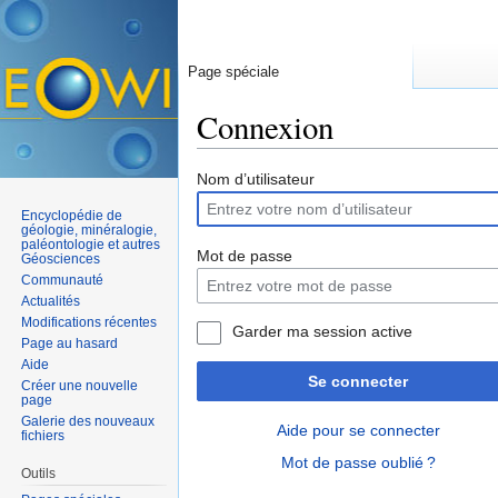
Page spéciale
Connexion
Aller à :
navigation
,
rechercher
Nom d’utilisateur
Encyclopédie de
géologie, minéralogie,
paléontologie et autres
Mot de passe
Géosciences
Communauté
Actualités
Modifications récentes
Garder ma session active
Page au hasard
Aide
Se connecter
Créer une nouvelle
page
Galerie des nouveaux
Aide pour se connecter
fichiers
Mot de passe oublié ?
Outils