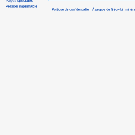
Pages spéciales
Version imprimable
Politique de confidentialité
À propos de Géowiki : minérau