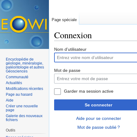
Page spéciale
Connexion
Aller à :
navigation
,
rechercher
Nom d’utilisateur
Encyclopédie de
géologie, minéralogie,
paléontologie et autres
Mot de passe
Géosciences
Communauté
Actualités
Modifications récentes
Garder ma session active
Page au hasard
Aide
Se connecter
Créer une nouvelle
page
Galerie des nouveaux
Aide pour se connecter
fichiers
Mot de passe oublié ?
Outils