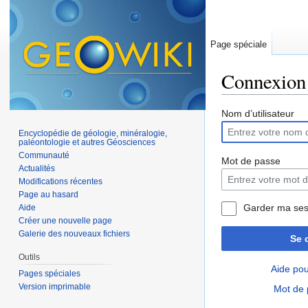
Page spéciale
Connexion
Aller à :
navigation
,
Nom d’utilisateur
Encyclopédie de géologie, minéralogie,
paléontologie et autres Géosciences
Communauté
Mot de passe
Actualités
Modifications récentes
Page au hasard
Garder ma ses
Aide
Créer une nouvelle page
Galerie des nouveaux fichiers
Se 
Outils
Aide pou
Pages spéciales
Version imprimable
Mot de 