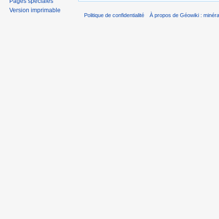
Pages spéciales
Version imprimable
Politique de confidentialité
À propos de Géowiki : minérau