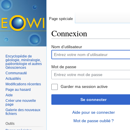
Page spéciale
Connexion
Aller à :
navigation
,
rechercher
Nom d’utilisateur
Encyclopédie de
géologie, minéralogie,
paléontologie et autres
Mot de passe
Géosciences
Communauté
Actualités
Modifications récentes
Garder ma session active
Page au hasard
Aide
Se connecter
Créer une nouvelle
page
Galerie des nouveaux
Aide pour se connecter
fichiers
Mot de passe oublié ?
Outils