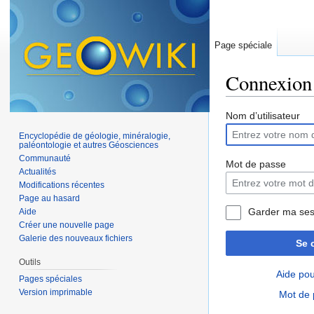
Page spéciale
Connexion
Aller à :
navigation
,
Nom d’utilisateur
Encyclopédie de géologie, minéralogie,
paléontologie et autres Géosciences
Communauté
Mot de passe
Actualités
Modifications récentes
Page au hasard
Garder ma ses
Aide
Créer une nouvelle page
Galerie des nouveaux fichiers
Se 
Outils
Aide pou
Pages spéciales
Version imprimable
Mot de 