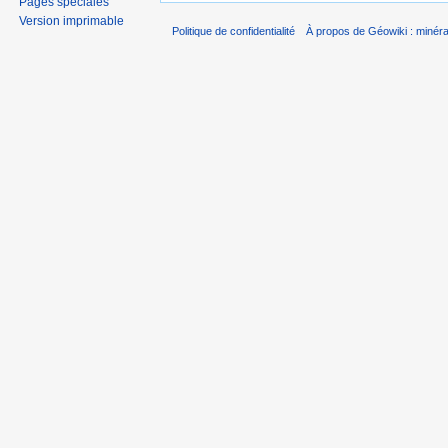
Pages spéciales
Version imprimable
Politique de confidentialité
À propos de Géowiki : minérau