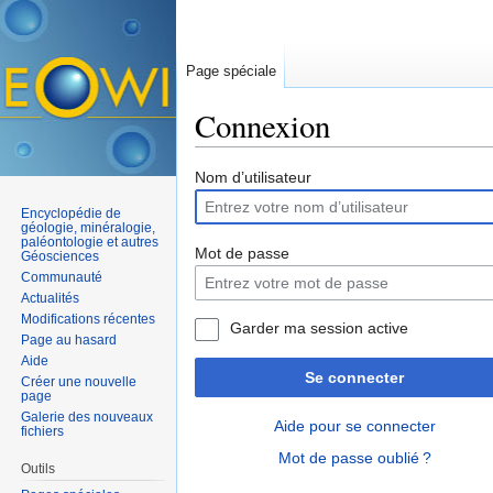
Page spéciale
Connexion
Aller à :
navigation
,
rechercher
Nom d’utilisateur
Encyclopédie de
géologie, minéralogie,
paléontologie et autres
Mot de passe
Géosciences
Communauté
Actualités
Modifications récentes
Garder ma session active
Page au hasard
Aide
Se connecter
Créer une nouvelle
page
Galerie des nouveaux
Aide pour se connecter
fichiers
Mot de passe oublié ?
Outils