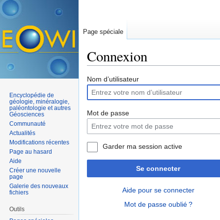
Page spéciale
Connexion
Aller à :
navigation
,
rechercher
Nom d’utilisateur
Encyclopédie de
géologie, minéralogie,
paléontologie et autres
Mot de passe
Géosciences
Communauté
Actualités
Modifications récentes
Garder ma session active
Page au hasard
Aide
Se connecter
Créer une nouvelle
page
Galerie des nouveaux
Aide pour se connecter
fichiers
Mot de passe oublié ?
Outils