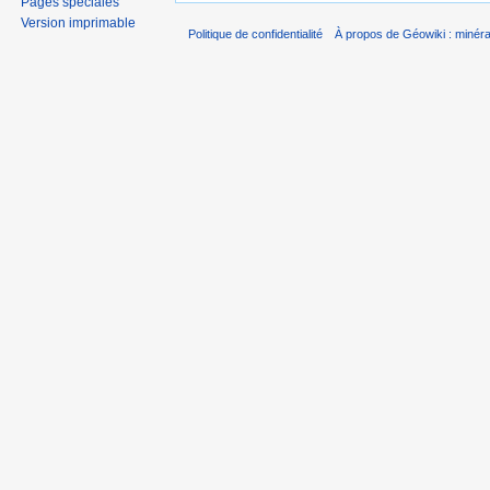
Pages spéciales
Version imprimable
Politique de confidentialité
À propos de Géowiki : minérau