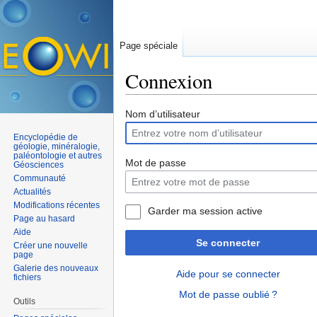
Page spéciale
Connexion
Aller à :
navigation
,
rechercher
Nom d’utilisateur
Encyclopédie de
géologie, minéralogie,
paléontologie et autres
Mot de passe
Géosciences
Communauté
Actualités
Modifications récentes
Garder ma session active
Page au hasard
Aide
Se connecter
Créer une nouvelle
page
Galerie des nouveaux
Aide pour se connecter
fichiers
Mot de passe oublié ?
Outils