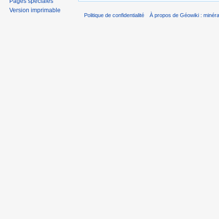
Pages spéciales
Version imprimable
Politique de confidentialité
À propos de Géowiki : minérau