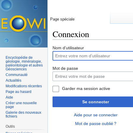
Page spéciale
Connexion
Aller à :
navigation
,
rechercher
Nom d’utilisateur
Encyclopédie de
géologie, minéralogie,
paléontologie et autres
Mot de passe
Géosciences
Communauté
Actualités
Modifications récentes
Garder ma session active
Page au hasard
Aide
Se connecter
Créer une nouvelle
page
Galerie des nouveaux
Aide pour se connecter
fichiers
Mot de passe oublié ?
Outils