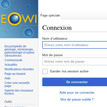
Page spéciale
Connexion
Aller à :
navigation
,
rechercher
Nom d’utilisateur
Encyclopédie de
géologie, minéralogie,
paléontologie et autres
Mot de passe
Géosciences
Communauté
Actualités
Modifications récentes
Garder ma session active
Page au hasard
Aide
Se connecter
Créer une nouvelle
page
Galerie des nouveaux
Aide pour se connecter
fichiers
Mot de passe oublié ?
Outils