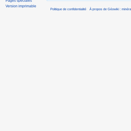
Pages spéciales
Version imprimable
Politique de confidentialité
À propos de Géowiki : minérau