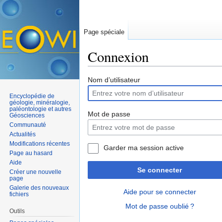
Page spéciale
Connexion
Aller à :
navigation
,
rechercher
Nom d’utilisateur
Encyclopédie de
géologie, minéralogie,
paléontologie et autres
Mot de passe
Géosciences
Communauté
Actualités
Modifications récentes
Garder ma session active
Page au hasard
Aide
Se connecter
Créer une nouvelle
page
Galerie des nouveaux
Aide pour se connecter
fichiers
Mot de passe oublié ?
Outils