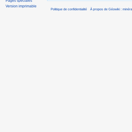
Pages spéciales
Version imprimable
Politique de confidentialité
À propos de Géowiki : minérau