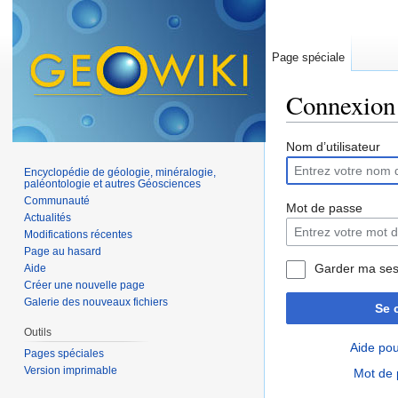
Page spéciale
Connexion
Aller à :
navigation
,
Nom d’utilisateur
Encyclopédie de géologie, minéralogie,
paléontologie et autres Géosciences
Communauté
Mot de passe
Actualités
Modifications récentes
Page au hasard
Garder ma ses
Aide
Créer une nouvelle page
Galerie des nouveaux fichiers
Se 
Outils
Aide pou
Pages spéciales
Version imprimable
Mot de 