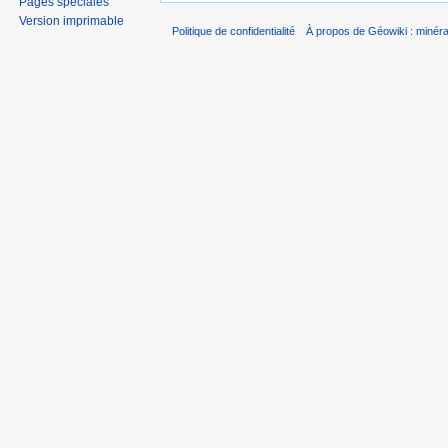
Pages spéciales
Version imprimable
Politique de confidentialité
À propos de Géowiki : minérau