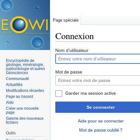
Page spéciale
Connexion
Aller à :
navigation
,
rechercher
Nom d’utilisateur
Encyclopédie de
géologie, minéralogie,
paléontologie et autres
Mot de passe
Géosciences
Communauté
Actualités
Modifications récentes
Garder ma session active
Page au hasard
Aide
Se connecter
Créer une nouvelle
page
Galerie des nouveaux
Aide pour se connecter
fichiers
Mot de passe oublié ?
Outils