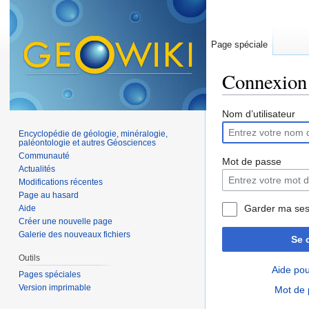
Page spéciale
Connexion
Aller à :
navigation
,
Nom d’utilisateur
Encyclopédie de géologie, minéralogie,
paléontologie et autres Géosciences
Communauté
Mot de passe
Actualités
Modifications récentes
Page au hasard
Garder ma ses
Aide
Créer une nouvelle page
Galerie des nouveaux fichiers
Se 
Outils
Aide pou
Pages spéciales
Version imprimable
Mot de 