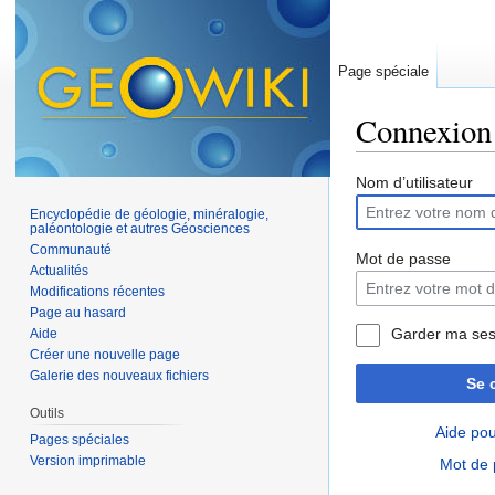
Page spéciale
Connexion
Aller à :
navigation
,
Nom d’utilisateur
Encyclopédie de géologie, minéralogie,
paléontologie et autres Géosciences
Communauté
Mot de passe
Actualités
Modifications récentes
Page au hasard
Garder ma ses
Aide
Créer une nouvelle page
Galerie des nouveaux fichiers
Se 
Outils
Aide pou
Pages spéciales
Version imprimable
Mot de 