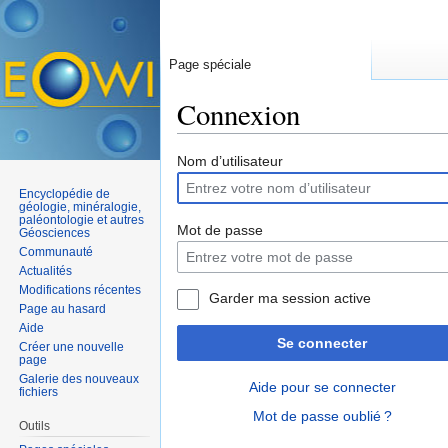
Page spéciale
Connexion
Aller à :
navigation
,
rechercher
Nom d’utilisateur
Encyclopédie de
géologie, minéralogie,
paléontologie et autres
Mot de passe
Géosciences
Communauté
Actualités
Modifications récentes
Garder ma session active
Page au hasard
Aide
Se connecter
Créer une nouvelle
page
Galerie des nouveaux
Aide pour se connecter
fichiers
Mot de passe oublié ?
Outils