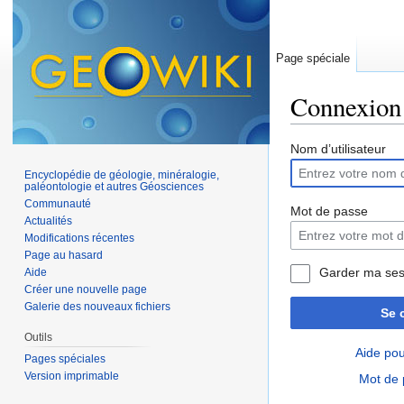
Page spéciale
Connexion
Aller à :
navigation
,
Nom d’utilisateur
Encyclopédie de géologie, minéralogie,
paléontologie et autres Géosciences
Communauté
Mot de passe
Actualités
Modifications récentes
Page au hasard
Garder ma ses
Aide
Créer une nouvelle page
Galerie des nouveaux fichiers
Se 
Outils
Aide pou
Pages spéciales
Version imprimable
Mot de 