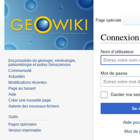
Page spéciale
Connexion
Aller à :
navigation
,
Nom d’utilisateur
Encyclopédie de géologie, minéralogie,
paléontologie et autres Géosciences
Communauté
Mot de passe
Actualités
Modifications récentes
Page au hasard
Garder ma ses
Aide
Créer une nouvelle page
Galerie des nouveaux fichiers
Se 
Outils
Aide pou
Pages spéciales
Version imprimable
Mot de 