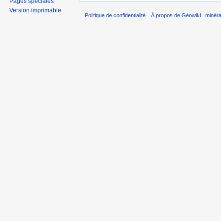
Pages spéciales
Version imprimable
Politique de confidentialité
À propos de Géowiki : minérau