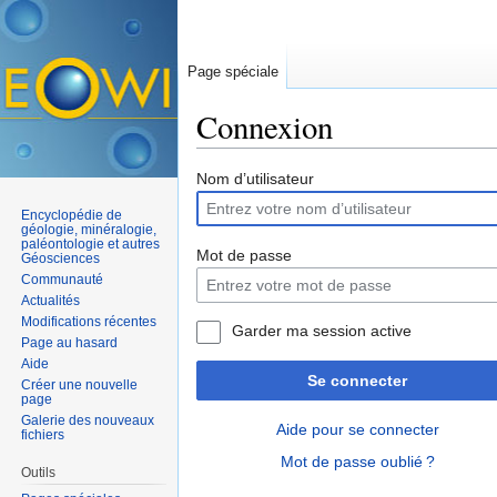
Page spéciale
Connexion
Aller à :
navigation
,
rechercher
Nom d’utilisateur
Encyclopédie de
géologie, minéralogie,
paléontologie et autres
Mot de passe
Géosciences
Communauté
Actualités
Modifications récentes
Garder ma session active
Page au hasard
Aide
Se connecter
Créer une nouvelle
page
Galerie des nouveaux
Aide pour se connecter
fichiers
Mot de passe oublié ?
Outils