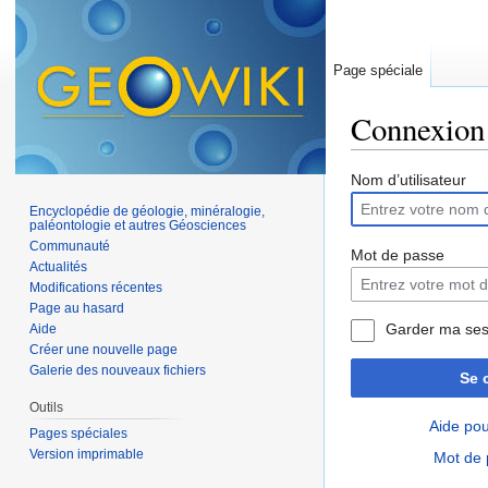
Page spéciale
Connexion
Aller à :
navigation
,
Nom d’utilisateur
Encyclopédie de géologie, minéralogie,
paléontologie et autres Géosciences
Communauté
Mot de passe
Actualités
Modifications récentes
Page au hasard
Garder ma ses
Aide
Créer une nouvelle page
Galerie des nouveaux fichiers
Se 
Outils
Aide pou
Pages spéciales
Version imprimable
Mot de 