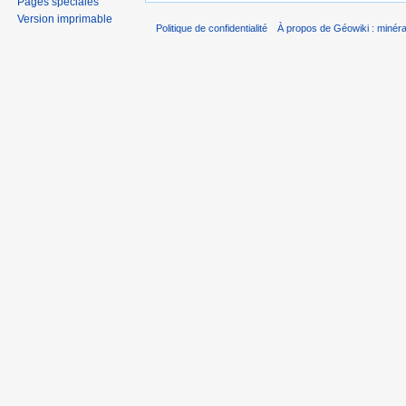
Pages spéciales
Version imprimable
Politique de confidentialité
À propos de Géowiki : minérau