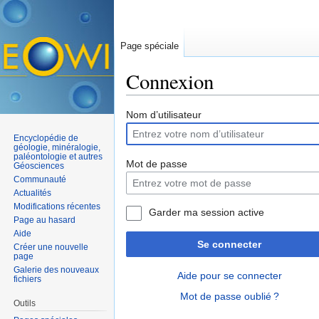
Page spéciale
Connexion
Aller à :
navigation
,
rechercher
Nom d’utilisateur
Encyclopédie de
géologie, minéralogie,
paléontologie et autres
Mot de passe
Géosciences
Communauté
Actualités
Modifications récentes
Garder ma session active
Page au hasard
Aide
Se connecter
Créer une nouvelle
page
Galerie des nouveaux
Aide pour se connecter
fichiers
Mot de passe oublié ?
Outils