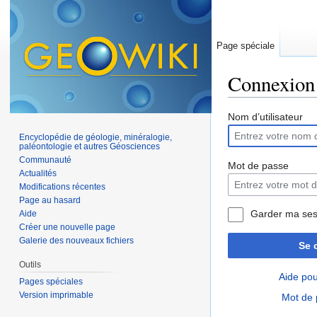
Page spéciale
Connexion
Aller à :
navigation
,
Nom d’utilisateur
Encyclopédie de géologie, minéralogie,
paléontologie et autres Géosciences
Communauté
Mot de passe
Actualités
Modifications récentes
Page au hasard
Garder ma ses
Aide
Créer une nouvelle page
Galerie des nouveaux fichiers
Se 
Outils
Aide pou
Pages spéciales
Version imprimable
Mot de 