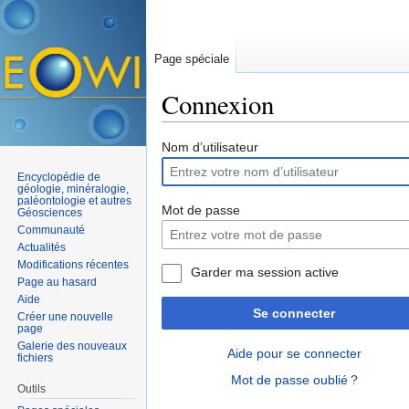
Page spéciale
Connexion
Aller à :
navigation
,
rechercher
Nom d’utilisateur
Encyclopédie de
géologie, minéralogie,
paléontologie et autres
Mot de passe
Géosciences
Communauté
Actualités
Modifications récentes
Garder ma session active
Page au hasard
Aide
Se connecter
Créer une nouvelle
page
Galerie des nouveaux
Aide pour se connecter
fichiers
Mot de passe oublié ?
Outils