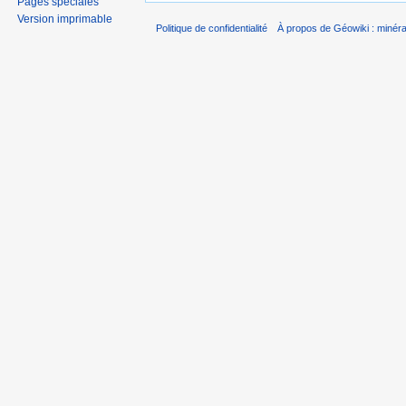
Pages spéciales
Version imprimable
Politique de confidentialité
À propos de Géowiki : minérau