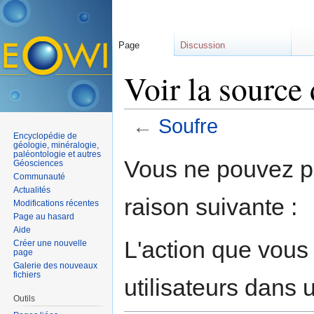
Page
Discussion
Voir la source
←
Soufre
Encyclopédie de
Aller à :
navigation
,
rechercher
géologie, minéralogie,
paléontologie et autres
Vous ne pouvez pa
Géosciences
Communauté
Actualités
raison suivante :
Modifications récentes
Page au hasard
Aide
L'action que vous
Créer une nouvelle
page
Galerie des nouveaux
fichiers
utilisateurs dans
Outils