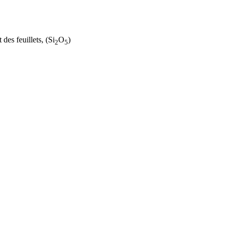
des feuillets, (Si
O
)
2
5