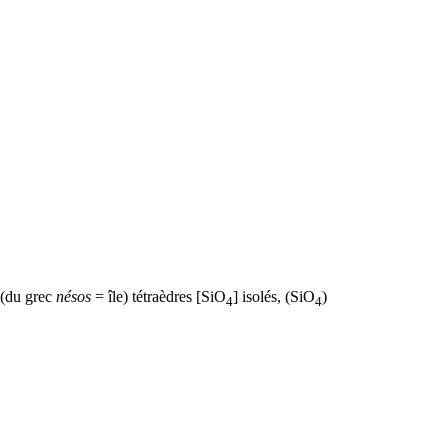
(du grec
nésos
= île) tétraèdres [SiO
] isolés, (SiO
)
4
4