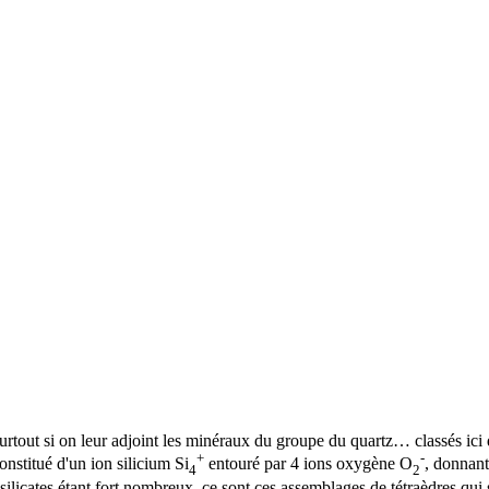
surtout si on leur adjoint les minéraux du groupe du
quartz
… classés ici
+
-
constitué d'un
ion
silicium
Si
entouré par 4 ions
oxygène
O
, donnan
4
2
licates étant fort nombreux, ce sont ces assemblages de tétraèdres qui son