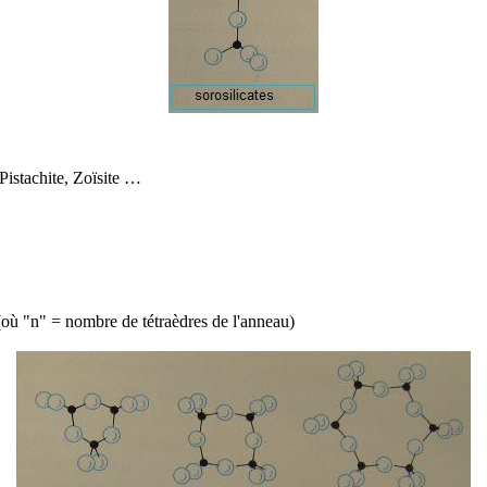
Pistachite
,
Zoïsite
…
(où "n" = nombre de tétraèdres de l'anneau)