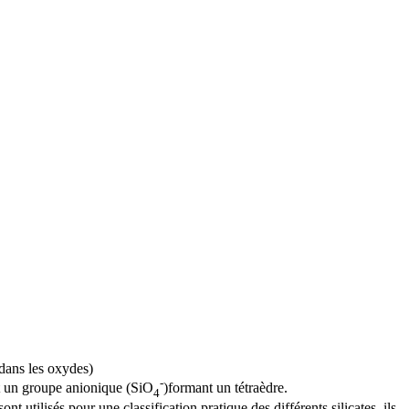
 dans les
oxydes
)
-
t un
groupe anionique
(SiO
)formant un tétraèdre.
4
t utilisés pour une classification pratique des différents silicates, ils