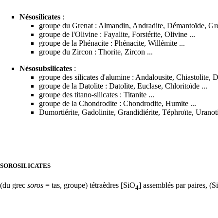
Nésosilicates
:
groupe du
Grenat
:
Almandin
,
Andradite
,
Démantoïde
,
Gro
groupe de l'
Olivine
:
Fayalite
, Forstérite,
Olivine
...
groupe de la
Phénacite
: Phénacite,
Willémite
...
groupe du
Zircon
:
Thorite
,
Zircon
...
Nésosubsilicates
:
groupe des silicates d'alumine :
Andalousite
,
Chiastolite
,
D
groupe de la
Datolite
: Datolite, Euclase, Chloritoïde ...
groupe des titano-silicates :
Titanite
...
groupe de la
Chondrodite
: Chondrodite, Humite ...
Dumortiérite
,
Gadolinite
,
Grandidiérite
, Téphroïte,
Uranoti
SOROSILICATES
(du grec
soros
= tas, groupe) tétraèdres [SiO
] assemblés par paires, (Si
4