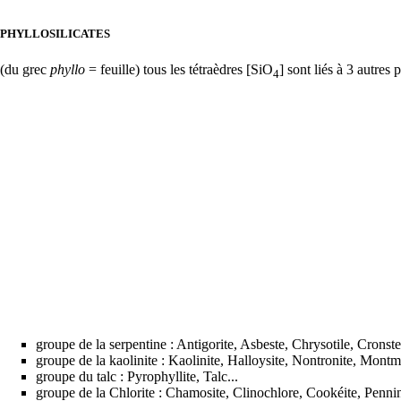
PHYLLOSILICATES
(du grec
phyllo
= feuille) tous les tétraèdres [SiO
] sont liés à 3 autres
4
groupe de la serpentine :
Antigorite
, Asbeste,
Chrysotile
,
Cronste
groupe de la kaolinite : Kaolinite, Halloysite, Nontronite, Montmo
groupe du talc :
Pyrophyllite
,
Talc
...
groupe de la
Chlorite
: Chamosite, Clinochlore, Cookéite, Pennine