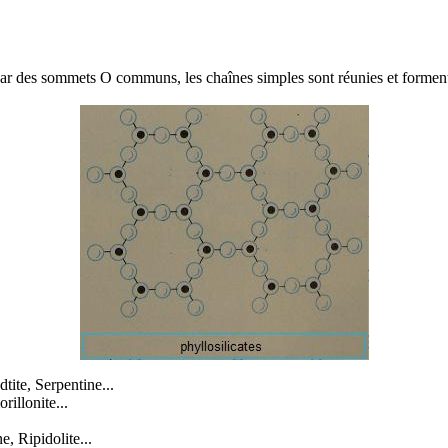
 par des sommets O communs, les chaînes simples sont réunies et forment 
dtite
,
Serpentine
...
rillonite...
, Ripidolite...