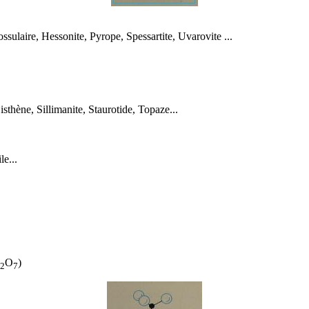
ssulaire
,
Hessonite
,
Pyrope
,
Spessartite
,
Uvarovite
...
isthène
,
Sillimanite
,
Staurotide
,
Topaze
...
le
...
O
)
2
7