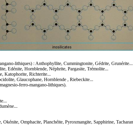
ngano-lithiques) :
Anthophyllite
, Cummingtonite, Gédrite,
Grunérite
...
lite, Edénite,
Hornblende
, Néphrite, Pargasite,
Trémolite
...
, Katophorite, Richterite...
cidolite
,
Glaucophane
,
Hornblende
, Riebeckite...
agnesio-ferro-mangano-lithiques).
e...
dumène
...
e
,
Okénite
, Omphacite,
Planchéite
, Pyroxmangite,
Sapphirine
, Tacharan