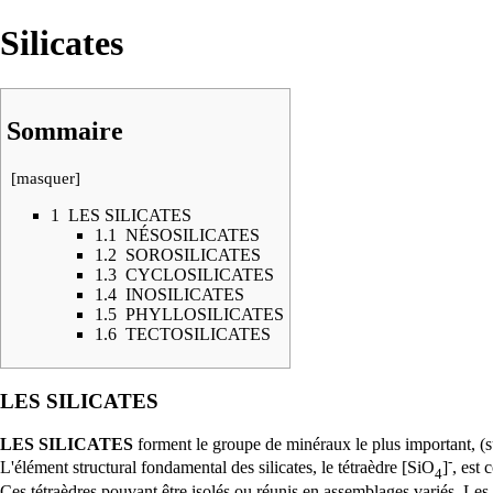
Silicates
Sommaire
[
masquer
]
1
LES SILICATES
1.1
NÉSOSILICATES
1.2
SOROSILICATES
1.3
CYCLOSILICATES
1.4
INOSILICATES
1.5
PHYLLOSILICATES
1.6
TECTOSILICATES
LES SILICATES
LES SILICATES
forment le
groupe
de
minéraux
le plus important, (
-
L'
élément
structural fondamental des silicates, le
tétraèdre
[SiO
]
, est 
4
Ces tétraèdres pouvant être isolés ou réunis en assemblages variés. Les si