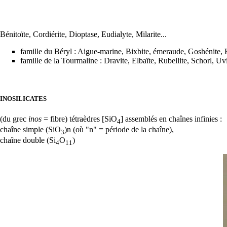
Bénitoïte
, Cordiérite,
Dioptase
, Eudialyte,
Milarite
...
famille du
Béryl
:
Aigue-marine
,
Bixbite
,
émeraude
, Goshénite, 
famille de la
Tourmaline
:
Dravite
,
Elbaïte
,
Rubellite
,
Schorl
, Uvi
INOSILICATES
(du grec
inos
= fibre) tétraèdres [SiO
] assemblés en chaînes infinies :
4
chaîne simple (SiO
)n (où "n" = période de la chaîne),
3
chaîne double (Si
O
)
4
11