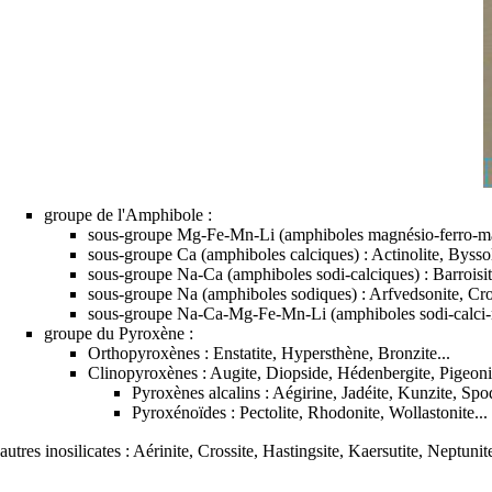
groupe de l'
Amphibole
:
sous-groupe Mg-Fe-Mn-Li (amphiboles magnésio-ferro-ma
sous-groupe Ca (amphiboles calciques) :
Actinolite
, Bysso
sous-groupe Na-Ca (amphiboles sodi-calciques) : Barroisite
sous-groupe Na (amphiboles sodiques) :
Arfvedsonite
,
Cro
sous-groupe Na-Ca-Mg-Fe-Mn-Li (amphiboles sodi-calci-m
groupe du
Pyroxène
:
Orthopyroxènes : Enstatite, Hypersthène, Bronzite...
Clinopyroxènes :
Augite
,
Diopside
, Hédenbergite, Pigeonit
Pyroxènes alcalins :
Aégirine
,
Jadéite
,
Kunzite
,
Spo
Pyroxénoïdes : Pectolite, Rhodonite, Wollastonite...
autres inosilicates :
Aérinite
, Crossite, Hastingsite, Kaersutite,
Neptunit