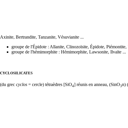
Axinite
,
Bertrandite
,
Tanzanite
,
Vésuvianite
...
groupe de l'
Épidote
:
Allanite
,
Clinozoïsite
, Épidote, Piémontite,
groupe de l'hémimorphite :
Hémimorphite
,
Lawsonite
,
Ilvaïte
...
CYCLOSILICATES
(du grec
cyclos
= cercle) tétraèdres [SiO
] réunis en anneau, (SinO
n) 
4
3