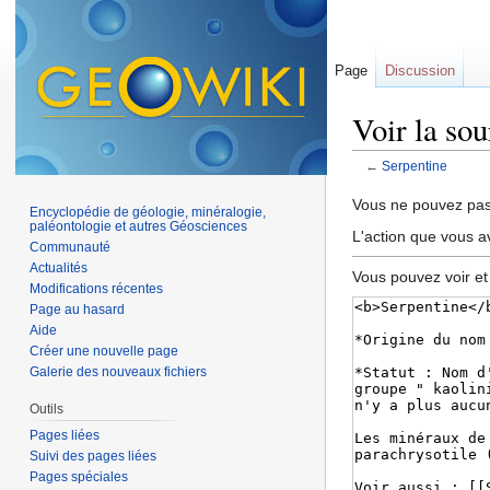
Page
Discussion
Voir la so
←
Serpentine
Aller à :
navigation
,
Vous ne pouvez pas 
Encyclopédie de géologie, minéralogie,
paléontologie et autres Géosciences
L'action que vous a
Communauté
Actualités
Vous pouvez voir et
Modifications récentes
Page au hasard
Aide
Créer une nouvelle page
Galerie des nouveaux fichiers
Outils
Pages liées
Suivi des pages liées
Pages spéciales