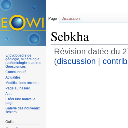
Page
Discussion
Sebkha
Révision datée du 
Encyclopédie de
(
discussion
|
contrib
géologie, minéralogie,
paléontologie et autres
Géosciences
Communauté
Actualités
Modifications récentes
Page au hasard
Aide
Créer une nouvelle
page
Galerie des nouveaux
fichiers
Outils