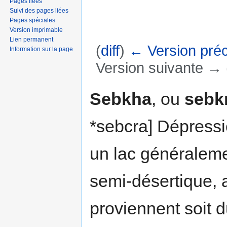
Pages liées
Suivi des pages liées
Pages spéciales
Version imprimable
Lien permanent
(
diff
)
← Version pré
Information sur la page
Version suivante → (
Aller à :
navigation
,
rechercher
Sebkha
, ou
sebk
*sebcra] Dépress
un lac généraleme
semi-désertique, 
proviennent soit d