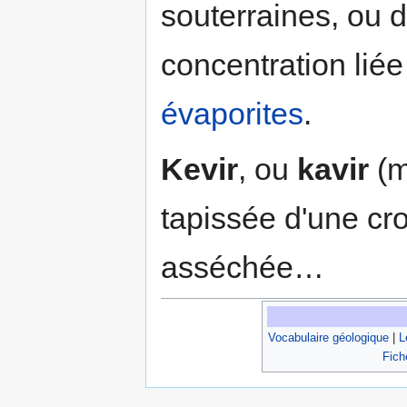
souterraines, ou 
concentration liée
évaporites
.
Kevir
, ou
kavir
(m
tapissée d'une cr
asséchée…
Vocabulaire géologique
|
L
Fich