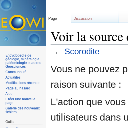
Page
Discussion
Voir la source
←
Scorodite
Encyclopédie de
Aller à :
navigation
,
rechercher
géologie, minéralogie,
paléontologie et autres
Vous ne pouvez pa
Géosciences
Communauté
Actualités
raison suivante :
Modifications récentes
Page au hasard
Aide
L'action que vous
Créer une nouvelle
page
Galerie des nouveaux
fichiers
utilisateurs dans
Outils