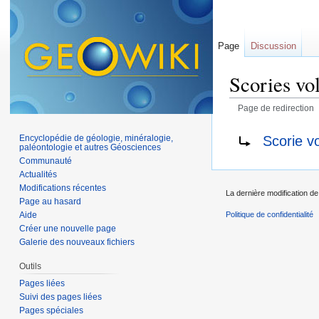
Page
Discussion
Scories vo
Page de redirection
Aller à :
navigation
,
Rediriger vers :
Scorie v
Encyclopédie de géologie, minéralogie,
paléontologie et autres Géosciences
Communauté
Actualités
Modifications récentes
La dernière modification de
Page au hasard
Aide
Politique de confidentialité
Créer une nouvelle page
Galerie des nouveaux fichiers
Outils
Pages liées
Suivi des pages liées
Pages spéciales