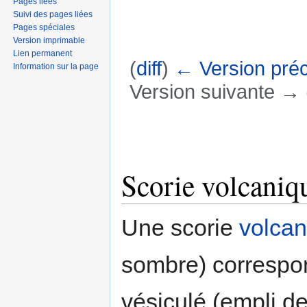
Pages liées
Suivi des pages liées
Pages spéciales
Version imprimable
Lien permanent
(
diff
)
← Version pré
Information sur la page
Version suivante → (
Aller à :
navigation
,
rechercher
Scorie volcaniq
Une scorie
volcan
sombre) correspo
vésiculé (empli d