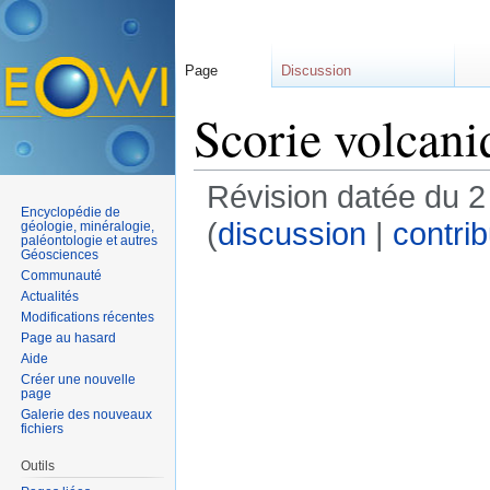
Page
Discussion
Scorie volcani
Révision datée du 2
Encyclopédie de
(
discussion
|
contrib
géologie, minéralogie,
paléontologie et autres
Géosciences
Communauté
Actualités
Modifications récentes
Page au hasard
Aide
Créer une nouvelle
page
Galerie des nouveaux
fichiers
Outils