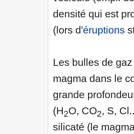
densité qui est pr
(lors d'
éruptions
s
Les bulles de gaz
magma dans le con
grande profondeur 
(H
O, CO
, S, Cl
2
2
silicaté (le magm