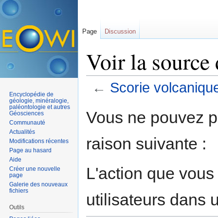
Page
Discussion
Voir la source
←
Scorie volcaniqu
Encyclopédie de
Aller à :
navigation
,
rechercher
géologie, minéralogie,
paléontologie et autres
Vous ne pouvez pa
Géosciences
Communauté
Actualités
raison suivante :
Modifications récentes
Page au hasard
Aide
L'action que vous
Créer une nouvelle
page
Galerie des nouveaux
fichiers
utilisateurs dans
Outils